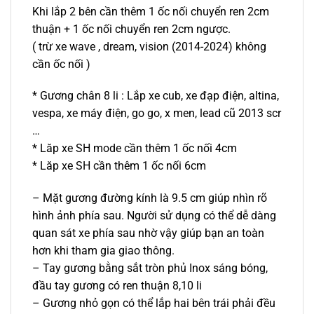
Khi lắp 2 bên cần thêm 1 ốc nối chuyển ren 2cm
thuận + 1 ốc nối chuyển ren 2cm ngược.
( trừ xe wave , dream, vision (2014-2024) không
cần ốc nối )
* Gương chân 8 li : Lắp xe cub, xe đạp điện, altina,
vespa, xe máy điện, go go, x men, lead cũ 2013 scr
…
* Lăp xe SH mode cần thêm 1 ốc nối 4cm
* Lăp xe SH cần thêm 1 ốc nối 6cm
– Mặt gương đường kính là 9.5 cm giúp nhìn rõ
hình ảnh phía sau. Người sử dụng có thể dễ dàng
quan sát xe phía sau nhờ vậy giúp bạn an toàn
hơn khi tham gia giao thông.
– Tay gương bằng sắt tròn phủ Inox sáng bóng,
đầu tay gương có ren thuận 8,10 li
– Gương nhỏ gọn có thể lắp hai bên trái phải đều