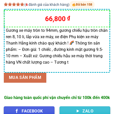
(
6
đánh giá của khách hàng)
Đã bán 158
5.00
6
trên 5
dựa trên
66,800
₫
đánh giá
Gương xe máy tròn to 94mm, gương chiếu hậu tròn chân
ren 8, 10 li, lắp vừa xe máy, xe điện Phụ kiện xe máy
Thanh Hằng kính chào quý khách !
Thông tin sản
phẩm: – Đơn giá: 1 chiếc , đường kính mặt gương 9.5-
10 mm – Xuất xứ: Gương chiếu hậu xe máy thời trang
hàng VN chất lượng cao – Tương t
MUA SẢN PHẨM
Giao hàng toàn quốc phí vận chuyển chỉ từ 100k đến 400k
FACEBOOK
ZALO