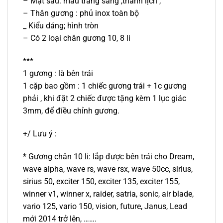
– Mặt sau: màu trắng sáng ,thanh lịch ,
– Thân gương : phủ inox toàn bộ
_ Kiểu dáng; hình tròn
– Có 2 loại chân gương 10, 8 li
***
1 gương : là bên trái
1 cặp bao gồm : 1 chiếc gương trái + 1c gương
phải , khi đặt 2 chiếc được tặng kèm 1 lục giác
3mm, để điều chỉnh gương.
+/ Lưu ý :
* Gương chân 10 li: lắp được bên trái cho Dream,
wave alpha, wave rs, wave rsx, wave 50cc, sirius,
sirius 50, exciter 150, exciter 135, exciter 155,
winner v1, winner x, raider, satria, sonic, air blade,
vario 125, vario 150, vision, future, Janus, Lead
mới 2014 trở lên, …….