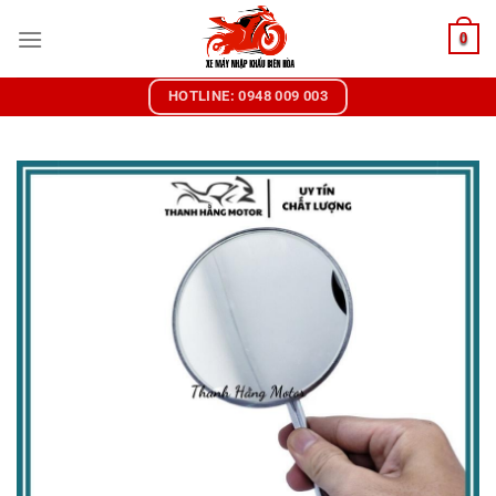
Chuyển
0
đến
nội
dung
HOTLINE: 0948 009 003