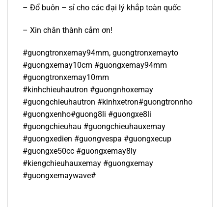
– Đổ buôn – sỉ cho các đại lý khắp toàn quốc
– Xin chân thành cảm ơn!
#guongtronxemay94mm, guongtronxemayto
#guongxemay10cm #guongxemay94mm
#guongtronxemay10mm
#kinhchieuhautron #guongnhoxemay
#guongchieuhautron #kinhxetron#guongtronnho
#guongxenho#guong8li #guongxe8li
#guongchieuhau #guongchieuhauxemay
#guongxedien #guongvespa #guongxecup
#guongxe50cc #guongxemay8ly
#kiengchieuhauxemay #guongxemay
#guongxemaywave#