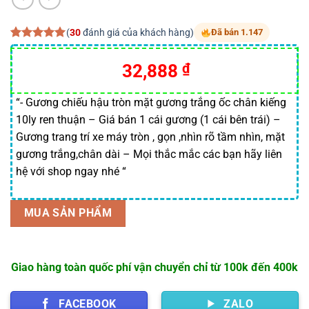
(
30
đánh giá của khách hàng)
Đã bán 1.147
5.00
30
trên 5
dựa trên
Giá
Giá
32,888
₫
đánh giá
gốc
hiện
là:
tại
“- Gương chiếu hậu tròn mặt gương trắng ốc chân kiếng
10ly ren thuận – Giá bán 1 cái gương (1 cái bên trái) –
41,468 ₫.
là:
Gương trang trí xe máy tròn , gọn ,nhìn rõ tầm nhìn, mặt
32,888 ₫.
gương trắng,chân dài – Mọi thắc mắc các bạn hãy liên
hệ với shop ngay nhé “
MUA SẢN PHẨM
Giao hàng toàn quốc phí vận chuyển chỉ từ 100k đến 400k
FACEBOOK
ZALO