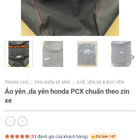
TRANG CHỦ
/
PHỤ KIỆN XE MÁY
/
GHẾ, YÊN XE & BỌC YÊN
Áo yên ,da yên honda PCX chuẩn theo zin
xe
(
11
đánh giá của khách hàng)
Đã bán 147