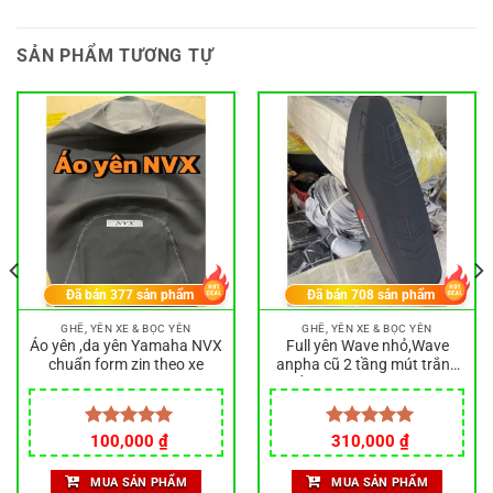
SẢN PHẨM TƯƠNG TỰ
Đã bán
377
sản phẩm
Đã bán
708
sản phẩm
GHẾ, YÊN XE & BỌC YÊN
GHẾ, YÊN XE & BỌC YÊN
Áo yên ,da yên Yamaha NVX
Full yên Wave nhỏ,Wave
chuẩn form zin theo xe
anpha cũ 2 tầng mút trắng
vải 4D in mặt xương cá
Được xếp
100,000
₫
Được xếp
310,000
₫
hạng
5.00
hạng
5.00
5 sao
5 sao
MUA SẢN PHẨM
MUA SẢN PHẨM