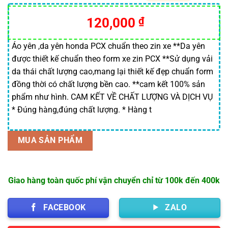
5.00
11
trên 5
dựa trên
120,000
₫
đánh giá
Áo yên ,da yên honda PCX chuẩn theo zin xe **Da yên
được thiết kế chuẩn theo form xe zin PCX **Sử dụng vải
da thái chất lượng cao,mang lại thiết kế đẹp chuẩn form
đồng thời có chất lượng bền cao. **cam kết 100% sản
phẩm như hình. CAM KẾT VỀ CHẤT LƯỢNG VÀ DỊCH VỤ
* Đúng hàng,đúng chất lượng. * Hàng t
MUA SẢN PHẨM
Giao hàng toàn quốc phí vận chuyển chỉ từ 100k đến 400k
FACEBOOK
ZALO