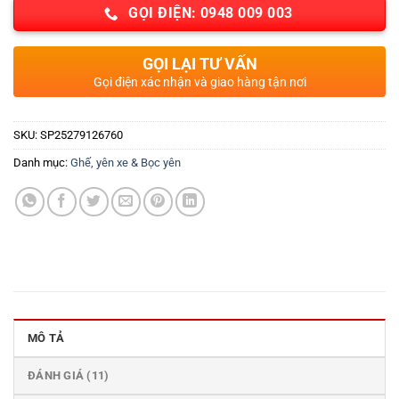
GỌI ĐIỆN: 0948 009 003
GỌI LẠI TƯ VẤN
Gọi điện xác nhận và giao hàng tận nơi
SKU:
SP25279126760
Danh mục:
Ghế, yên xe & Bọc yên
MÔ TẢ
ĐÁNH GIÁ (11)