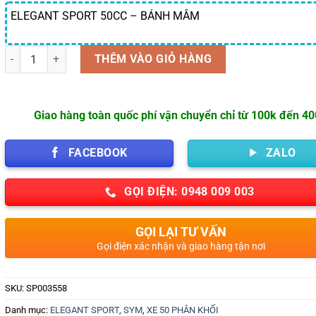
ELEGANT SPORT 50CC – BÁNH MÂM
Số lượng
THÊM VÀO GIỎ HÀNG
Giao hàng toàn quốc phí vận chuyển chỉ từ 100k đến 4
FACEBOOK
ZALO
GỌI ĐIỆN: 0948 009 003
GỌI LẠI TƯ VẤN
Gọi điện xác nhận và giao hàng tận nơi
SKU:
SP003558
Danh mục:
ELEGANT SPORT
,
SYM
,
XE 50 PHÂN KHỐI