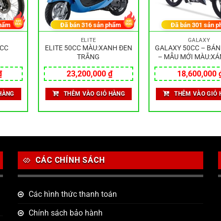
hẩm
Đã bán
316
sản phẩm
Đã bán
301
sản p
ELITE
GALAXY
 CC
ELITE 50CC MÀU:XANH ĐEN
GALAXY 50CC – BÁ
TRẮNG
– MẪU MỚI MÀU:XÁ
₫
23,200,000
₫
18,600,000
HÀNG
THÊM VÀO GIỎ HÀNG
THÊM VÀO GIỎ 
CÁC CHÍNH SÁCH
Các hình thức thanh toán
Chính sách bảo hành