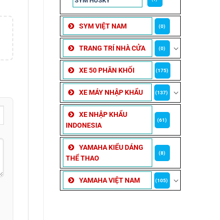
SYM HUSKY
SYM VIỆT NAM
(0)
TRANG TRÍ NHÀ CỬA
(0)
XE 50 PHÂN KHỐI
(175)
XE MÁY NHẬP KHẨU
(137)
XE NHẬP KHẨU
(61)
INDONESIA
YAMAHA KIỂU DÁNG
(8)
THỂ THAO
YAMAHA VIỆT NAM
(105)