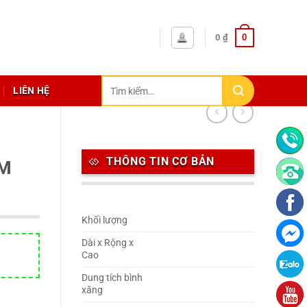
0
0
₫
Tìm
LIÊN HỆ
kiếm:
THÔNG TIN CƠ BẢN
ÂM
Khối lượng
Dài x Rộng x
Cao
Dung tích bình
xăng