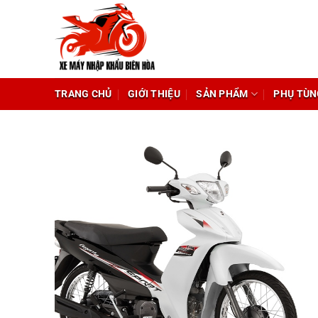
Chuyển
đến
nội
dung
TRANG CHỦ
GIỚI THIỆU
SẢN PHẨM
PHỤ TÙN