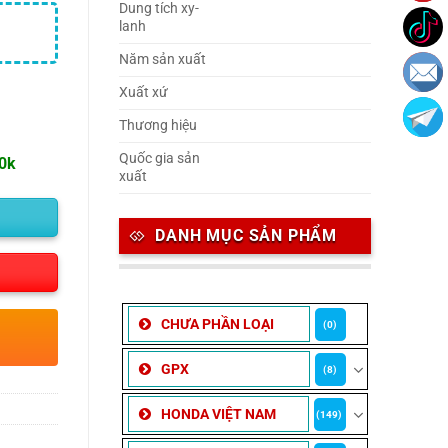
Dung tích xy-
lanh
Năm sản xuất
Xuất xứ
Thương hiệu
Quốc gia sản
00k
xuất
DANH MỤC SẢN PHẨM
CHƯA PHẦN LOẠI
(0)
GPX
(8)
HONDA VIỆT NAM
(149)