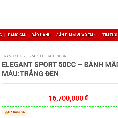
G
BẢNG GIÁ
BẢO HÀNH
SẢN PHẨM VỪA XEM
TIN TỨC
TRANG CHỦ
/
SYM
/
ELEGANT SPORT
ELEGANT SPORT 50CC – BÁNH M
MÀU:TRẮNG ĐEN
16,700,000
₫
Đã bán 396