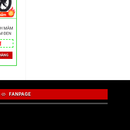
hẩm
NH MÂM
M ĐEN
₫
HÀNG
FANPAGE