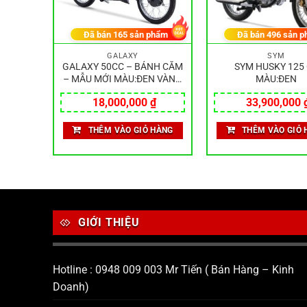
hẩm
Đã bán
165
sản phẩm
Đã bán
496
sản p
GALAXY
SYM
ĐEN ĐỎ
GALAXY 50CC – BÁNH CĂM
SYM HUSKY 125
– MẪU MỚI MÀU:ĐEN VÀNG
MÀU:ĐEN
NHÁM
₫
18,000,000
₫
33,900,000
HÀNG
THÊM VÀO GIỎ HÀNG
THÊM VÀO GIỎ 
GIỚI THIỆU
Hotline : 0948 009 003 Mr Tiến ( Bán Hàng – Kinh
Doanh)