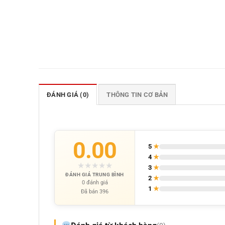
ĐÁNH GIÁ (0)
THÔNG TIN CƠ BẢN
0.00
5
★
4
★
★
★
★
★
★
3
★
ĐÁNH GIÁ TRUNG BÌNH
2
★
0 đánh giá
1
★
Đã bán 396