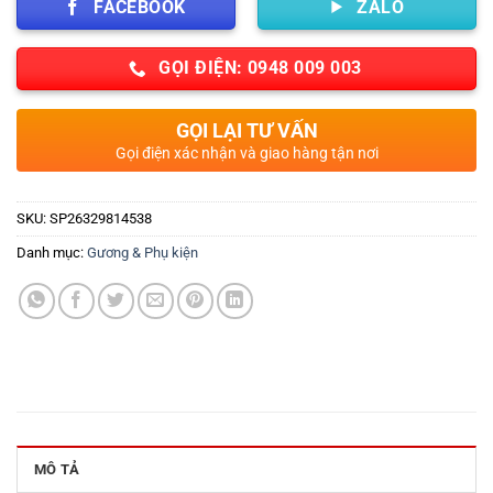
FACEBOOK
ZALO
GỌI ĐIỆN: 0948 009 003
GỌI LẠI TƯ VẤN
Gọi điện xác nhận và giao hàng tận nơi
SKU:
SP26329814538
Danh mục:
Gương & Phụ kiện
MÔ TẢ