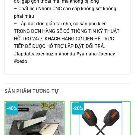
độ, gấp gọn thoải mái mà không bị lỏng
– Chất liệu Nhôm CNC cao cấp không sét không
phai màu
– Lắp đặt đơn giản tại nhà, có sẵn phụ kiện
TRONG ĐƠN HÀNG SẼ CÓ THÔNG TIN KỸ THUẬT
HỖ TRỢ 24/7, KHÁCH HÀNG CỨ LIÊN HỆ TRỰC
TIẾP ĐỂ ĐƯỢC HỖ TRỢ LẮP ĐẶT, ĐỔI TRẢ.
#lapdatcacxenhuzin #honda #yamaha #xemay
#xedo
SẢN PHẨM TƯƠNG TỰ
-40%
-20%