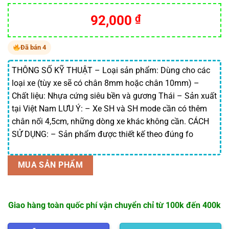
Giá
Giá
92,000
₫
gốc
hiện
là:
tại
Đã bán 4
115,000 ₫.
là:
92,000 ₫.
THÔNG SỐ KỸ THUẬT – Loại sản phẩm: Dùng cho các
loại xe (tùy xe sẽ có chân 8mm hoặc chân 10mm) –
Chất liệu: Nhựa cứng siêu bền và gương Thái – Sản xuất
tại Việt Nam LƯU Ý: – Xe SH và SH mode cần có thêm
chân nối 4,5cm, những dòng xe khác không cần. CÁCH
SỬ DỤNG: – Sản phẩm được thiết kế theo đúng fo
MUA SẢN PHẨM
Giao hàng toàn quốc phí vận chuyển chỉ từ 100k đến 400k