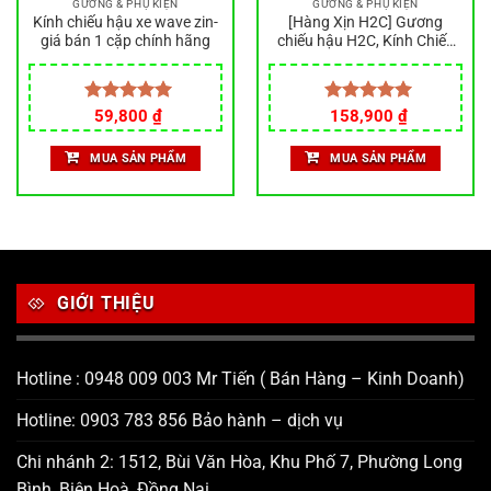
GƯƠNG & PHỤ KIỆN
GƯƠNG & PHỤ KIỆN
Kính chiếu hậu xe wave zin-
[Hàng Xịn H2C] Gương
giá bán 1 cặp chính hãng
chiếu hậu H2C, Kính Chiếu
Hậu Tặng Kèm Lục Giác Và
Chân Nối, hàng nhôm đúc,
CNC
Giá
Giá
Được xếp
59,800
₫
Được xếp
158,900
₫
gốc
hiện
hạng
5.00
hạng
5.00
là:
tại
5 sao
5 sao
MUA SẢN PHẨM
MUA SẢN PHẨM
200,000 ₫.
là:
158,900 ₫.
GIỚI THIỆU
Hotline : 0948 009 003 Mr Tiến ( Bán Hàng – Kinh Doanh)
Hotline: 0903 783 856 Bảo hành – dịch vụ
Chi nhánh 2: 1512, Bùi Văn Hòa, Khu Phố 7, Phường Long
Bình, Biên Hoà, Đồng Nai.