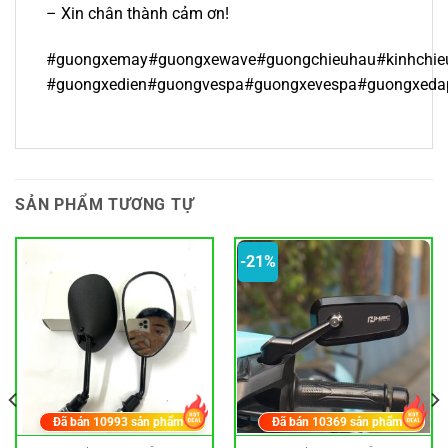
– Xin chân thành cảm ơn!
#guongxemay#guongxewave#guongchieuhau#kinhchie
#guongxedien#guongvespa#guongxevespa#guongxeda
SẢN PHẨM TƯƠNG TỰ
-21%
Đã bán
10993
sản phẩm
Đã bán
10369
sản phẩm