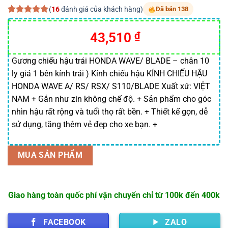
(
16
đánh giá của khách hàng)
Đã bán 138
5.00
16
trên 5
dựa trên
Giá
Giá
43,510
₫
đánh giá
gốc
hiện
là:
tại
Gương chiếu hậu trái HONDA WAVE/ BLADE – chân 10
ly giá 1 bên kính trái ) Kính chiếu hậu KÍNH CHIẾU HẬU
45,800 ₫.
là:
HONDA WAVE A/ RS/ RSX/ S110/BLADE Xuất xứ: VIỆT
43,510 ₫.
NAM + Gắn như zin không chế độ. + Sản phẩm cho góc
nhìn hậu rất rộng và tuổi thọ rất bền. + Thiết kế gọn, dễ
sử dụng, tăng thêm vẻ đẹp cho xe bạn. +
MUA SẢN PHẨM
Giao hàng toàn quốc phí vận chuyển chỉ từ 100k đến 400k
FACEBOOK
ZALO