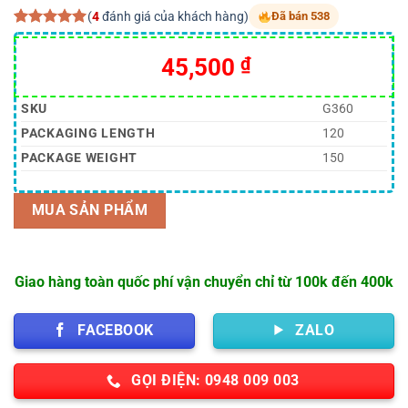
(
4
đánh giá của khách hàng)
Đã bán 538
5.00
4
trên 5
dựa trên
Giá
Giá
45,500
₫
đánh giá
gốc
hiện
là:
tại
SKU
G360
70,000 ₫.
là:
PACKAGING LENGTH
120
45,500 ₫.
PACKAGE WEIGHT
150
MUA SẢN PHẨM
Giao hàng toàn quốc phí vận chuyển chỉ từ 100k đến 400k
FACEBOOK
ZALO
GỌI ĐIỆN: 0948 009 003