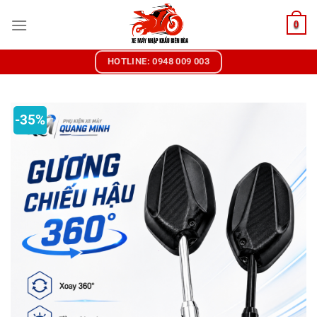
Chuyển
0
đến
nội
dung
HOTLINE: 0948 009 003
-35%