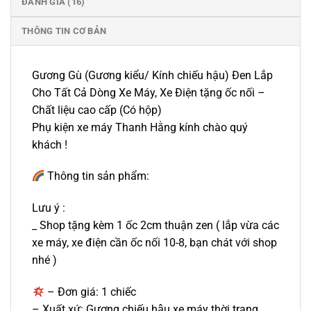
ĐÁNH GIÁ (16)
THÔNG TIN CƠ BẢN
Gương Gù (Gương kiểu/ Kính chiếu hậu) Đen Lắp
Cho Tất Cả Dòng Xe Máy, Xe Điện tặng ốc nối –
Chất liệu cao cấp (Có hộp)
Phụ kiện xe máy Thanh Hằng kính chào quý
khách !
Thông tin sản phẩm:
Lưu ý :
_ Shop tặng kèm 1 ốc 2cm thuận zen ( lắp vừa các
xe máy, xe điện cần ốc nối 10-8, bạn chát với shop
nhé )
– Đơn giá: 1 chiếc
– Xuất xứ: Gương chiếu hậu xe máy thời trang