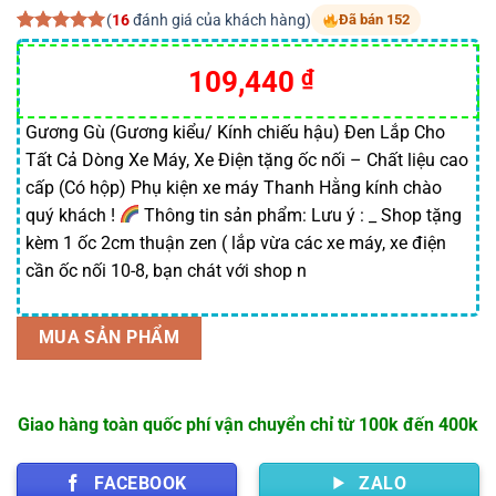
(
16
đánh giá của khách hàng)
Đã bán 152
5.00
16
trên 5
dựa trên
Giá
Giá
109,440
₫
đánh giá
gốc
hiện
là:
tại
Gương Gù (Gương kiểu/ Kính chiếu hậu) Đen Lắp Cho
Tất Cả Dòng Xe Máy, Xe Điện tặng ốc nối – Chất liệu cao
115,200 ₫.
là:
cấp (Có hộp) Phụ kiện xe máy Thanh Hằng kính chào
109,440 ₫.
quý khách !
Thông tin sản phẩm: Lưu ý : _ Shop tặng
kèm 1 ốc 2cm thuận zen ( lắp vừa các xe máy, xe điện
cần ốc nối 10-8, bạn chát với shop n
MUA SẢN PHẨM
Giao hàng toàn quốc phí vận chuyển chỉ từ 100k đến 400k
FACEBOOK
ZALO