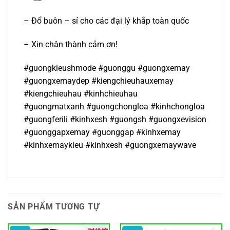
– Đổ buôn – sỉ cho các đại lý khắp toàn quốc
– Xin chân thành cảm ơn!
#guongkieushmode #guonggu #guongxemay
#guongxemaydep #kiengchieuhauxemay
#kiengchieuhau #kinhchieuhau
#guongmatxanh #guongchongloa #kinhchongloa
#guongferili #kinhxesh #guongsh #guongxevision
#guonggapxemay #guonggap #kinhxemay
#kinhxemaykieu #kinhxesh #guongxemaywave
SẢN PHẨM TƯƠNG TỰ