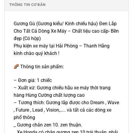
THÔNG TIN CƠ BẢN
Gương Gù (Gương kiểu/ Kính chiếu hậu) Đen Lắp
Cho Tất Cả Dòng Xe Máy – Chất liệu cao cấp- Bền
đẹp (Có hộp)
Phụ kiện xe máy tại Hải Phòng – Thanh Hằng
kính chào quý khách !
Thông tin sản phẩm:
– Đơn giá: 1 chiếc
– Xuất xứ: Gương chiếu hậu xe máy thời trang
hàng Hùng Cường chất lượng cao
– Tương thích: Gương lắp được cho Dream , Wave
, Future , Lead , Vision,….. và tất cả các dòng xe
phổ thông
_ Gương chân zen 10. zen thuận.
_ Xe Honda có chân gương zen 10 trái thuận, phải