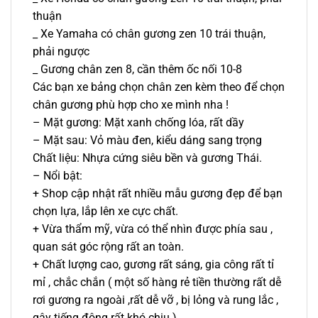
thuận
_ Xe Yamaha có chân gương zen 10 trái thuận,
phải ngược
_ Gương chân zen 8, cần thêm ốc nối 10-8
Các bạn xe bảng chọn chân zen kèm theo để chọn
chân gương phù hợp cho xe mình nha !
– Mặt gương: Mặt xanh chống lóa, rất dầy
– Mặt sau: Vỏ màu đen, kiểu dáng sang trọng
Chất liệu: Nhựa cứng siêu bền và gương Thái.
– Nổi bật:
+ Shop cập nhật rất nhiều mẫu gương đẹp để bạn
chọn lựa, lắp lên xe cực chất.
+ Vừa thẩm mỹ, vừa có thể nhìn được phía sau ,
quan sát góc rộng rất an toàn.
+ Chất lượng cao, gương rất sáng, gia công rất tỉ
mỉ , chắc chắn ( một số hàng rẻ tiền thường rất dễ
rơi gương ra ngoài ,rất dễ vỡ , bị lỏng và rung lắc ,
gây tiếng động rất khó chịu )