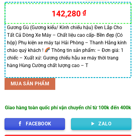
5.00
1
trên 5
dựa trên
142,280
₫
đánh giá
Gương Gù (Gương kiểu/ Kính chiếu hậu) Đen Lắp Cho
Tất Cả Dòng Xe Máy – Chất liệu cao cấp- Bền đẹp (Có
hộp) Phụ kiện xe máy tại Hải Phòng – Thanh Hằng kính
chào quý khách !
Thông tin sản phẩm: – Đơn giá: 1
chiếc – Xuất xứ: Gương chiếu hậu xe máy thời trang
hàng Hùng Cường chất lượng cao – T
MUA SẢN PHẨM
Giao hàng toàn quốc phí vận chuyển chỉ từ 100k đến 400k
FACEBOOK
ZALO