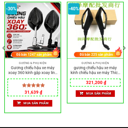
-30%
-40%
Đã bán
1247
sản phẩm
Đã bán
225
sản phẩm
GƯƠNG & PHỤ KIỆN
GƯƠNG & PHỤ KIỆN
Gương chiếu hậu xe máy
gương chiếu hậu xe máy
xoay 360 kính gập xoay linh
kính chiếu hậu xe máy Thích
hoạt cho xe AB Sirius Dream
hợp cho Kawasaki Alien
Giá
Giá
Wave Vario ren 8-10mm
Beast Versys-X300 Gương
321,200
₫
gốc
hiện
chiếu hậu Versys650 Gương
là:
tại
Giá
Giá
chiếu hậu Gương chiếu hậu
Được xếp
31,639
₫
MUA SẢN PHẨM
534,600 ₫.
là:
gốc
hiện
hạng
5.00
.
321,200 ₫.
là:
tại
5 sao
MUA SẢN PHẨM
45,000 ₫.
là:
31,639 ₫.