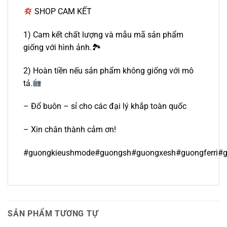
SHOP CAM KẾT
1) Cam kết chất lượng và mẫu mã sản phẩm
giống với hình ảnh.🏞
2) Hoàn tiền nếu sản phẩm không giống với mô
tả.
– Đổ buôn – sỉ cho các đại lý khắp toàn quốc
– Xin chân thành cảm ơn!
#guongkieushmode#guongsh#guongxesh#guongferri#
SẢN PHẨM TƯƠNG TỰ