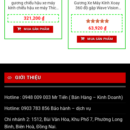
gương chiếu hậu xe máy
Gương Xe Máy Kính Xoay
kính chiếu hậu xe máy Thích
360 độ gập Wave Vision
hợp cho Kawasaki Alien
Vario Winner Ab 125 Lead
Giá
Giá
Beast Versys-X300 Gương
Chiếu Hậu
321,200
₫
gốc
hiện
chiếu hậu Versys650 Gương
là:
tại
Giá
Giá
chiếu hậu Gương chiếu hậu
Được xếp
63,920
₫
MUA SẢN PHẨM
534,600 ₫.
là:
gốc
hiện
hạng
5.00
.
321,200 ₫.
là:
tại
5 sao
MUA SẢN PHẨM
120,000 ₫.
là:
63,920 ₫.
GIỚI THIỆU
Hotline : 0948 009 003 Mr Tiến ( Bán Hàng – Kinh Doanh)
Hotline: 0903 783 856 Bảo hành – dịch vụ
Chi nhánh 2: 1512, Bùi Văn Hòa, Khu Phố 7, Phường Long
Bình, Biên Hoà, Đồng Nai.