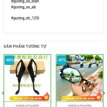
#gương_xe_điện
#gương_xe_ab
#gương_sh_125i
SẢN PHẨM TƯƠNG TỰ
-40%
-47%
Đã bán
225
sản phẩm
Đã bán
4930
sản phẩm
GƯƠNG & PHỤ KIỆN
GƯƠNG & PHỤ KIỆN