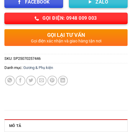
FACEBOOK
ZALO
GỌI ĐIỆN: 0948 009 003
GỌI LẠI TƯ VẤN
Gọi điện xác nhận và giao hàng tận nơi
SKU:
SP25070257446
Danh mục:
Gương & Phụ kiện
MÔ TẢ