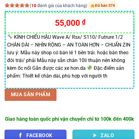
(
10
đánh giá của khách hàng)
Đã bán 374
5.00
10
trên 5
dựa trên
55,000
₫
đánh giá
KÍNH CHIẾU HẬU Wave A/ Rsx/ S110/ Futrure 1/2
CHÂN DÀI – NHÌN RỘNG – AN TOÀN HƠN – CHUẨN ZIN
lưu ý: Mẫu này shop có bán lẻ 1 bên trái. hoặc bán theo
đôi trái/ phải Mẫu này sẵn chân 10li thuận nên không
kèm ốc nối Gắn được các xe hon.da
Đặc điểm sản
phẩm: Thiết kế chân dài, phù hợp với người th
MUA SẢN PHẨM
Giao hàng toàn quốc phí vận chuyển chỉ từ 100k đến 400k
FACEBOOK
ZALO