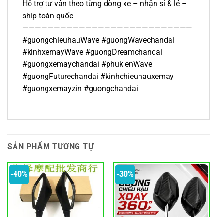
Hỗ trợ tư vấn theo từng dòng xe – nhận sỉ & lẻ –
ship toàn quốc
———————————————————————————
#guongchieuhauWave #guongWavechandai
#kinhxemayWave #guongDreamchandai
#guongxemaychandai #phukienWave
#guongFuturechandai #kinhchieuhauxemay
#guongxemayzin #guongchandai
SẢN PHẨM TƯƠNG TỰ
-40%
-30%