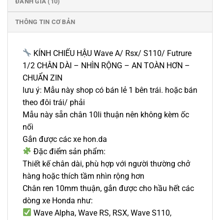
ĐÁNH GIÁ (10)
THÔNG TIN CƠ BẢN
KÍNH CHIẾU HẬU Wave A/ Rsx/ S110/ Futrure
1/2 CHÂN DÀI – NHÌN RỘNG – AN TOÀN HƠN –
CHUẨN ZIN
lưu ý: Mẫu này shop có bán lẻ 1 bên trái. hoặc bán
theo đôi trái/ phải
Mẫu này sẵn chân 10li thuận nên không kèm ốc
nối
Gắn được các xe hon.da
Đặc điểm sản phẩm:
Thiết kế chân dài, phù hợp với người thường chở
hàng hoặc thích tầm nhìn rộng hơn
Chân ren 10mm thuận, gắn được cho hầu hết các
dòng xe Honda như:
Wave Alpha, Wave RS, RSX, Wave S110,