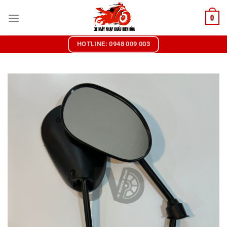
Chuyển
0
đến
nội
dung
HOTLINE: 0948 009 003