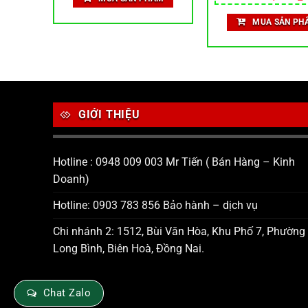
à:
223,300 ₫.
là:
gốc
h
hạng
5.00
Chiếu
Gương Chiếu Hậu
15,600 ₫.
134,200 ₫.
là:
t
5 sao
MUA SẢN PH
200,000 ₫.
l
1
GIỚI THIỆU
Hotline : 0948 009 003 Mr Tiến ( Bán Hàng – Kinh
Doanh)
Hotline: 0903 783 856 Bảo hành – dịch vụ
Chi nhánh 2: 1512, Bùi Văn Hòa, Khu Phố 7, Phường
Long Bình, Biên Hoà, Đồng Nai.
Chat Zalo