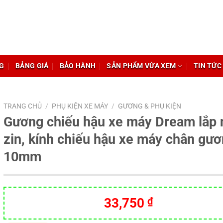
G
BẢNG GIÁ
BẢO HÀNH
SẢN PHẨM VỪA XEM
TIN TỨC
TRANG CHỦ
/
PHỤ KIỆN XE MÁY
/
GƯƠNG & PHỤ KIỆN
Gương chiếu hậu xe máy Dream lắp 
zin, kính chiếu hậu xe máy chân gư
10mm
Giá
Giá
33,750
₫
gốc
hiện