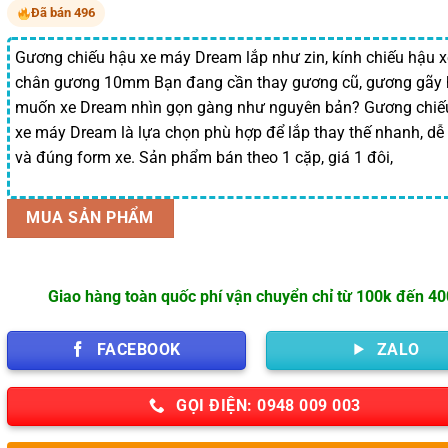
là:
tại
Đã bán 496
37,500 ₫.
là:
33,750 ₫.
Gương chiếu hậu xe máy Dream lắp như zin, kính chiếu hậu 
chân gương 10mm Bạn đang cần thay gương cũ, gương gãy
muốn xe Dream nhìn gọn gàng như nguyên bản? Gương chiế
xe máy Dream là lựa chọn phù hợp để lắp thay thế nhanh, dễ
và đúng form xe. Sản phẩm bán theo 1 cặp, giá 1 đôi,
MUA SẢN PHẨM
Giao hàng toàn quốc phí vận chuyển chỉ từ 100k đến 4
FACEBOOK
ZALO
GỌI ĐIỆN: 0948 009 003