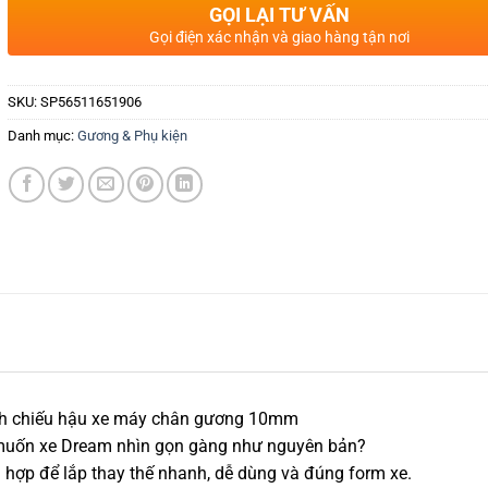
GỌI LẠI TƯ VẤN
Gọi điện xác nhận và giao hàng tận nơi
SKU:
SP56511651906
Danh mục:
Gương & Phụ kiện
ính chiếu hậu xe máy chân gương 10mm
muốn xe Dream nhìn gọn gàng như nguyên bản?
hợp để lắp thay thế nhanh, dễ dùng và đúng form xe.