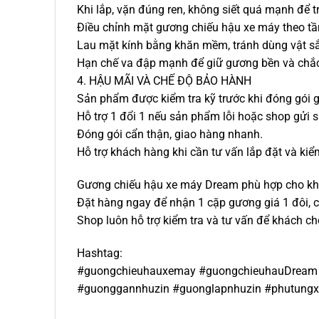
Khi lắp, vặn đúng ren, không siết quá mạnh để 
Điều chỉnh mặt gương chiếu hậu xe máy theo tầm
Lau mặt kính bằng khăn mềm, tránh dùng vật sắ
Hạn chế va đập mạnh để giữ gương bền và chắ
4. HẬU MÃI VÀ CHẾ ĐỘ BẢO HÀNH
Sản phẩm được kiểm tra kỹ trước khi đóng gói g
Hỗ trợ 1 đổi 1 nếu sản phẩm lỗi hoặc shop gửi s
Đóng gói cẩn thận, giao hàng nhanh.
Hỗ trợ khách hàng khi cần tư vấn lắp đặt và ki
Gương chiếu hậu xe máy Dream phù hợp cho kh
Đặt hàng ngay để nhận 1 cặp gương giá 1 đôi,
Shop luôn hỗ trợ kiểm tra và tư vấn để khách 
Hashtag:
#guongchieuhauxemay #guongchieuhauDream
#guonggannhuzin #guonglapnhuzin #phutung