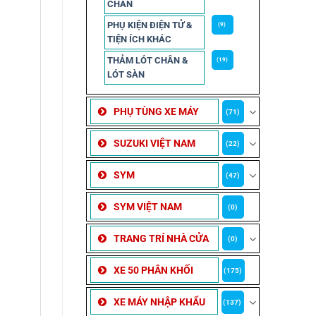
CHẮN
PHỤ KIỆN ĐIỆN TỬ &
(9)
TIỆN ÍCH KHÁC
THẢM LÓT CHÂN &
(19)
LÓT SÀN
PHỤ TÙNG XE MÁY
(71)
SUZUKI VIỆT NAM
(22)
SYM
(47)
SYM VIỆT NAM
(0)
TRANG TRÍ NHÀ CỬA
(0)
XE 50 PHÂN KHỐI
(175)
XE MÁY NHẬP KHẨU
(137)