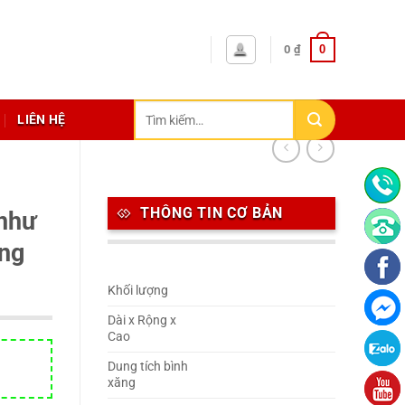
0
0
₫
Tìm
LIÊN HỆ
kiếm:
THÔNG TIN CƠ BẢN
như
ơng
Khối lượng
Dài x Rộng x
Cao
Dung tích bình
xăng