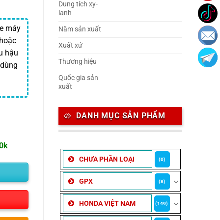
Dung tích xy-
lanh
xe máy
Năm sản xuất
 hoặc
Xuất xứ
u hậu
Thương hiệu
 dùng
Quốc gia sản
xuất
DANH MỤC SẢN PHẨM
00k
CHƯA PHẦN LOẠI
(0)
GPX
(8)
HONDA VIỆT NAM
(149)