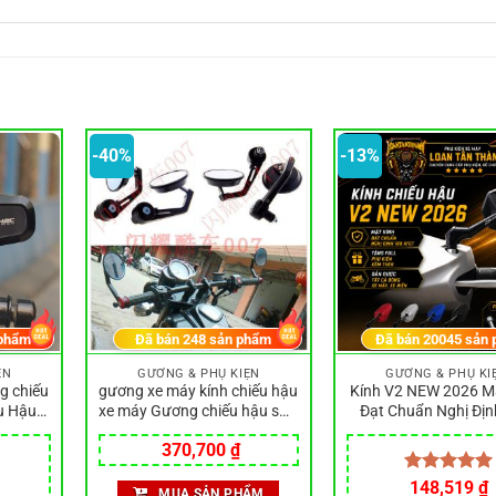
-40%
-13%
phẩm
Đã bán
248
sản phẩm
Đã bán
20045
sản 
ỆN
GƯƠNG & PHỤ KIỆN
GƯƠNG & PHỤ KI
g chiếu
gương xe máy kính chiếu hậu
Kính V2 NEW 2026 M
u Hậu
xe máy Gương chiếu hậu sửa
Đạt Chuẩn Nghị Địn
Và Chân
đổi xe máy retro gương chiếu
ATGT Tặng Full Phụ K
Giá
Giá
370,700
₫
, CNC
hậu hợp kim nhôm tròn
Tất Cả Dòng Xe Máy 
gốc
hiện
22mm gương tay lái thông
là:
tại
Giá
Giá
Được xếp
148,519
₫
dụng gương chiếu hậu
MUA SẢN PHẨM