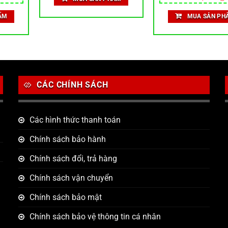
616,000 ₫.
là:
iện
gốc
hạng
5.00
gương chiếu hậu
370,700 ₫.
ại
là:
t
5 sao
ẨM
MUA SẢN PH
à:
170,000 ₫.
l
58,900 ₫.
CÁC CHÍNH SÁCH
Các hình thức thanh toán
Chính sách bảo hành
Chính sách đổi, trả hàng
Chính sách vận chuyển
Chính sách bảo mật
Chính sách bảo vệ thông tin cá nhân