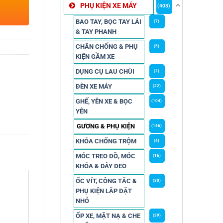
PHỤ KIỆN XE MÁY
(403)
BAO TAY, BỌC TAY LÁI
(7)
& TAY PHANH
CHÂN CHỐNG & PHỤ
(5)
KIỆN GẦM XE
DỤNG CỤ LAU CHÙI
(2)
ĐÈN XE MÁY
(22)
GHẾ, YÊN XE & BỌC
(104)
YÊN
GƯƠNG & PHỤ KIỆN
(146)
KHÓA CHỐNG TRỘM
(4)
MÓC TREO ĐỒ, MÓC
(16)
KHÓA & DÂY ĐEO
ỐC VÍT, CÔNG TẮC &
(30)
PHỤ KIỆN LẮP ĐẶT
NHỎ
ỐP XE, MẶT NẠ & CHE
(39)