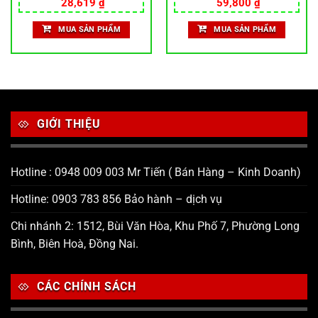
Giá
Giá
Được xếp
28,619
₫
Được xếp
59,800
₫
gốc
hiện
hạng
5.00
hạng
5.00
.
là:
tại
5 sao
5 sao
MUA SẢN PHẨM
MUA SẢN PHẨM
34,000 ₫.
là:
28,619 ₫.
GIỚI THIỆU
Hotline : 0948 009 003 Mr Tiến ( Bán Hàng – Kinh Doanh)
Hotline: 0903 783 856 Bảo hành – dịch vụ
Chi nhánh 2: 1512, Bùi Văn Hòa, Khu Phố 7, Phường Long
Bình, Biên Hoà, Đồng Nai.
CÁC CHÍNH SÁCH