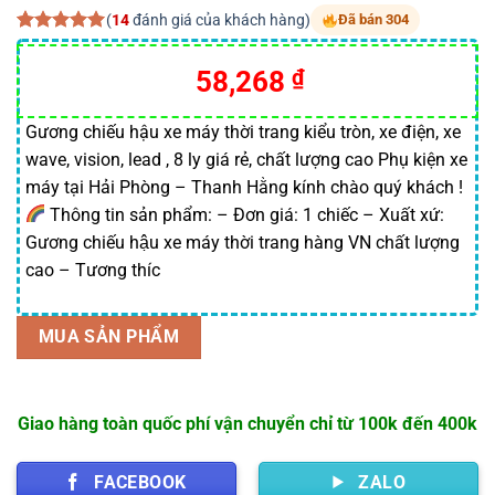
(
14
đánh giá của khách hàng)
Đã bán 304
5.00
14
trên 5
dựa trên
58,268
₫
đánh giá
Gương chiếu hậu xe máy thời trang kiểu tròn, xe điện, xe
wave, vision, lead , 8 ly giá rẻ, chất lượng cao Phụ kiện xe
máy tại Hải Phòng – Thanh Hằng kính chào quý khách !
Thông tin sản phẩm: – Đơn giá: 1 chiếc – Xuất xứ:
Gương chiếu hậu xe máy thời trang hàng VN chất lượng
cao – Tương thíc
MUA SẢN PHẨM
Giao hàng toàn quốc phí vận chuyển chỉ từ 100k đến 400k
FACEBOOK
ZALO