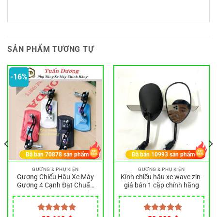
SẢN PHẨM TƯƠNG TỰ
-16%
Đã bán
70878
sản phẩm
Đã bán
10993
sản phẩm
GƯƠNG & PHỤ KIỆN
GƯƠNG & PHỤ KIỆN
Gương Chiếu Hậu Xe Máy
Kính chiếu hậu xe wave zin-
Gương 4 Cạnh Đạt Chuẩn
giá bán 1 cặp chính hãng
Quy Định – Gương Chiếu
Hậu Thời Trang, Kính Xe
Máy Kiếng Xe