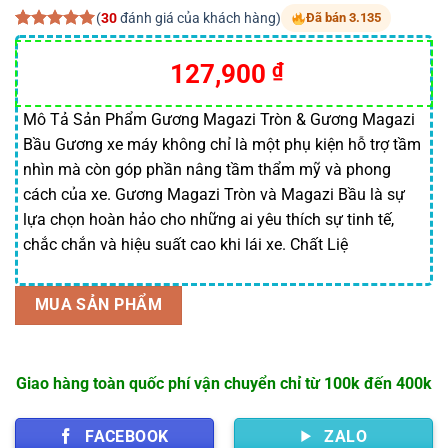
(
30
đánh giá của khách hàng)
Đã bán 3.135
5.00
30
trên 5
dựa trên
Giá
Giá
127,900
₫
đánh giá
gốc
hiện
là:
tại
Mô Tả Sản Phẩm Gương Magazi Tròn & Gương Magazi
Bầu Gương xe máy không chỉ là một phụ kiện hỗ trợ tầm
145,000 ₫.
là:
nhìn mà còn góp phần nâng tầm thẩm mỹ và phong
127,900 ₫.
cách của xe. Gương Magazi Tròn và Magazi Bầu là sự
lựa chọn hoàn hảo cho những ai yêu thích sự tinh tế,
chắc chắn và hiệu suất cao khi lái xe. Chất Liệ
MUA SẢN PHẨM
Giao hàng toàn quốc phí vận chuyển chỉ từ 100k đến 400k
FACEBOOK
ZALO