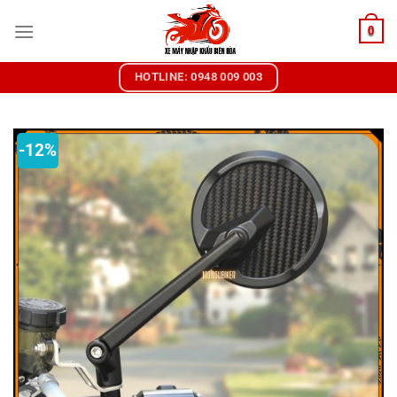
Chuyển
0
đến
nội
dung
HOTLINE: 0948 009 003
-12%