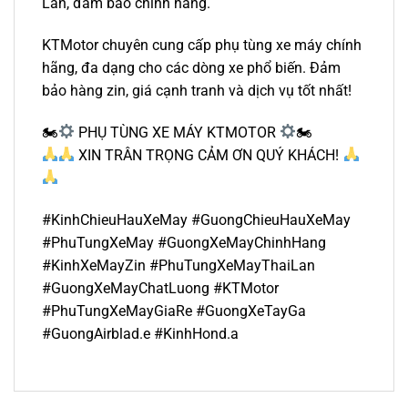
Lan, đảm bảo chính hãng.
KTMotor chuyên cung cấp phụ tùng xe máy chính
hãng, đa dạng cho các dòng xe phổ biến. Đảm
bảo hàng zin, giá cạnh tranh và dịch vụ tốt nhất!
🏍
PHỤ TÙNG XE MÁY KTMOTOR
🏍
XIN TRÂN TRỌNG CẢM ƠN QUÝ KHÁCH!
#KinhChieuHauXeMay #GuongChieuHauXeMay
#PhuTungXeMay #GuongXeMayChinhHang
#KinhXeMayZin #PhuTungXeMayThaiLan
#GuongXeMayChatLuong #KTMotor
#PhuTungXeMayGiaRe #GuongXeTayGa
#GuongAirblad.e #KinhHond.a