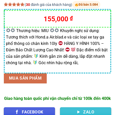
(
30
đánh giá của khách hàng)
Đã bán 3.084
5.00
30
trên 5
dựa trên
155,000
₫
đánh giá
Thương hiệu: MIU
Khuyến nghị sử dụng:
Tương thích với Hond.a Air.blad.e và các loại xe tay ga
phổ thông có chân kính 10ly
HÀNG Y HÌNH 100% –
Đảm Bảo Chất Lượng Cao Nhất!
Đặc điểm nổi bật
của sản phẩm:
Kính gắn zin dễ dàng, lắp đặt nhanh
chóng tại nhà.
Góc nhìn hậu rộng rãi,
MUA SẢN PHẨM
Giao hàng toàn quốc phí vận chuyển chỉ từ 100k đến 400k
FACEBOOK
ZALO