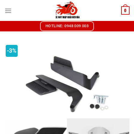
Chuyển
0
đến
nội
dung
HOTLINE: 0948 009 003
-3%