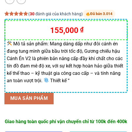
(
30
đánh giá của khách hàng)
Đã bán 3.014
5.00
30
trên 5
dựa trên
Giá
Giá
155,000
₫
đánh giá
gốc
hiện
là:
tại
Mô tả sản phẩm: Mang dáng dấp như đôi cánh én
đang tung mình giữa bầu trời tốc độ, Gương chiếu hậu
159,000 ₫.
là:
Cánh Én V2 là phiên bản nâng cấp đầy khí chất cho các
155,000 ₫.
tín đồ đam mê độ xe, với sự kết hợp hoàn hảo giữa thiết
kế thể thao – kỹ thuật gia công cao cấp – và tính năng
an toàn vượt trội.
Thiết kế “
MUA SẢN PHẨM
Giao hàng toàn quốc phí vận chuyển chỉ từ 100k đến 400k