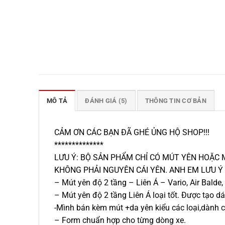
MÔ TẢ
ĐÁNH GIÁ (5)
THÔNG TIN CƠ BẢN
CẢM ƠN CÁC BẠN ĐÃ GHÉ ỦNG HỘ SHOP!!!
**************
LƯU Ý: BỘ SẢN PHẨM CHỈ CÓ MÚT YÊN HOẶC 
KHÔNG PHẢI NGUYÊN CÁI YÊN. ANH EM LƯU 
– Mút yên độ 2 tầng – Liên Á – Vario, Air Balde
– Mút yên độ 2 tầng Liên Á loại tốt. Được tạo d
-Mình bán kèm mút +da yên kiểu các loại,dành c
– Form chuẩn hợp cho từng dòng xe.