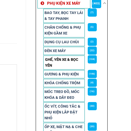
PHỤ KIỆN XE MÁY
(403)
BAO TAY, BỌC TAY LÁI
(7)
& TAY PHANH
CHÂN CHỐNG & PHỤ
(5)
KIỆN GẦM XE
DỤNG CỤ LAU CHÙI
(2)
ĐÈN XE MÁY
(22)
GHẾ, YÊN XE & BỌC
(104)
YÊN
GƯƠNG & PHỤ KIỆN
(146)
KHÓA CHỐNG TRỘM
(4)
MÓC TREO ĐỒ, MÓC
(16)
KHÓA & DÂY ĐEO
ỐC VÍT, CÔNG TẮC &
(30)
PHỤ KIỆN LẮP ĐẶT
NHỎ
ỐP XE, MẶT NẠ & CHE
(39)