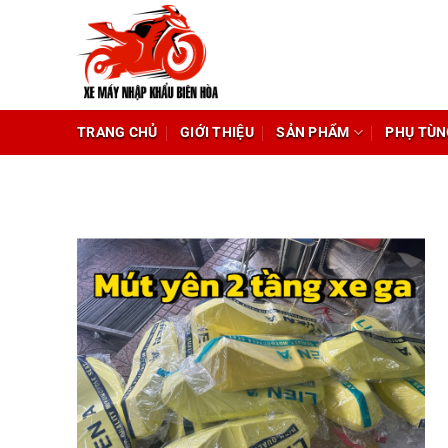
Chuyển
đến
nội
dung
TRANG CHỦ
GIỚI THIỆU
SẢN PHẨM
PHỤ TÙN