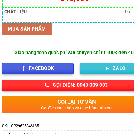
CHẤT LIỆU
Da
MUA SẢN PHẨM
Giao hàng toàn quốc phí vận chuyển chỉ từ 100k đến 4
FACEBOOK
ZALO
GỌI ĐIỆN: 0948 009 003
GỌI LẠI TƯ VẤN
Gọi điện xác nhận và giao hàng tận nơi
SKU:
SP29625846185