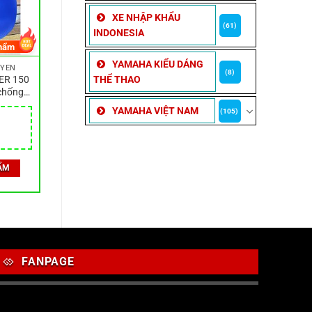
XE NHẬP KHẨU
(61)
INDONESIA
hẩm
YAMAHA KIỂU DÁNG
 YÊN
(8)
TER 150
THỂ THAO
chống
siêu tốt
YAMAHA VIỆT NAM
(105)
ẨM
FANPAGE