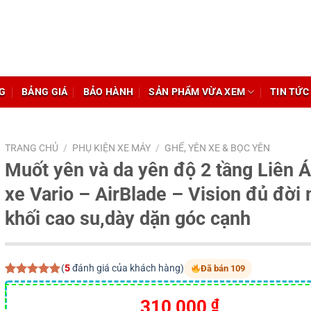
G
BẢNG GIÁ
BẢO HÀNH
SẢN PHẨM VỪA XEM
TIN TỨC
TRANG CHỦ
/
PHỤ KIỆN XE MÁY
/
GHẾ, YÊN XE & BỌC YÊN
Muốt yên và da yên độ 2 tầng Liên 
xe Vario – AirBlade – Vision đủ đời
khối cao su,dày dặn góc cạnh
(
5
đánh giá của khách hàng)
Đã bán 109
5.00
5
trên 5
dựa trên
310,000
₫
đánh giá