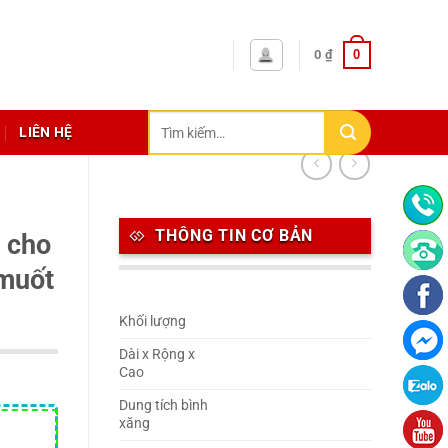
0
0
₫
Tìm
LIÊN HỆ
kiếm:
THÔNG TIN CƠ BẢN
Á cho
 muốt
Khối lượng
Dài x Rộng x
Cao
Dung tích bình
xăng