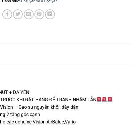
Danh mục:
Ghế, yên xe & Bọc yên
MÚT + DA YÊN
Ý TRƯỚC KHI ĐẶT HÀNG ĐỂ TRÁNH NHẦM LẪN
, Vision – Cao su nguyên khối, dày dặn
áng 2 tầng góc cạnh
ho các dòng xe Vision,AirBalde,Vario