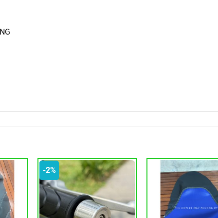
ÀNG
-2%