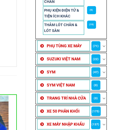
CHẮN
PHỤ KIỆN ĐIỆN TỬ &
(9)
TIỆN ÍCH KHÁC
THẢM LÓT CHÂN &
(19)
LÓT SÀN
PHỤ TÙNG XE MÁY
(71)
SUZUKI VIỆT NAM
(22)
SYM
(47)
SYM VIỆT NAM
(0)
TRANG TRÍ NHÀ CỬA
(0)
XE 50 PHÂN KHỐI
(175)
XE MÁY NHẬP KHẨU
(137)