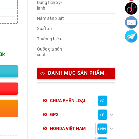
Dung tích xy-
lanh
Năm sản xuất
Xuất xứ
Thương hiệu
Quốc gia sản
00k
xuất
DANH MỤC SẢN PHẨM
CHƯA PHẦN LOẠI
(0)
GPX
(8)
HONDA VIỆT NAM
(149)