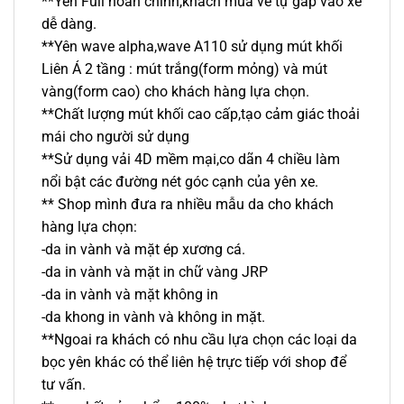
**Yên Full hoàn chỉnh,khách mua về tự gáp vào xe
dễ dàng.
**Yên wave alpha,wave A110 sử dụng mút khối
Liên Á 2 tầng : mút trắng(form mỏng) và mút
vàng(form cao) cho khách hàng lựa chọn.
**Chất lượng mút khối cao cấp,tạo cảm giác thoải
mái cho người sử dụng
**Sử dụng vải 4D mềm mại,co dãn 4 chiều làm
nổi bật các đường nét góc cạnh của yên xe.
** Shop mình đưa ra nhiều mẫu da cho khách
hàng lựa chọn:
-da in vành và mặt ép xương cá.
-da in vành và mặt in chữ vàng JRP
-da in vành và mặt không in
-da khong in vành và không in mặt.
**Ngoai ra khách có nhu cầu lựa chọn các loại da
bọc yên khác có thể liên hệ trực tiếp với shop để
tư vấn.