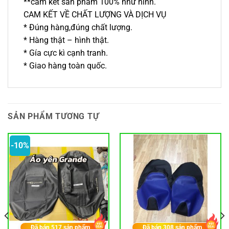
**cam kết sản phẩm 100% như hình.
CAM KẾT VỀ CHẤT LƯỢNG VÀ DỊCH VỤ
* Đúng hàng,đúng chất lượng.
* Hàng thật – hình thật.
* Gía cực kì cạnh tranh.
* Giao hàng toàn quốc.
SẢN PHẨM TƯƠNG TỰ
-10%
Đã bán
517
sản phẩm
Đã bán
308
sản phẩm