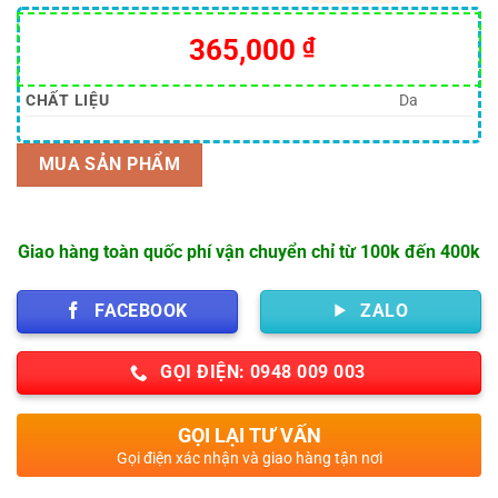
5.00
8
trên 5
dựa trên
365,000
₫
đánh giá
CHẤT LIỆU
Da
MUA SẢN PHẨM
Giao hàng toàn quốc phí vận chuyển chỉ từ 100k đến 400k
FACEBOOK
ZALO
GỌI ĐIỆN: 0948 009 003
GỌI LẠI TƯ VẤN
Gọi điện xác nhận và giao hàng tận nơi