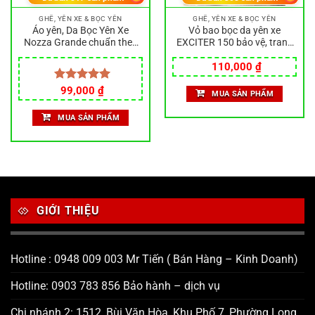
GHẾ, YÊN XE & BỌC YÊN
GHẾ, YÊN XE & BỌC YÊN
Áo yên, Da Bọc Yên Xe
Vỏ bao bọc da yên xe
Nozza Grande chuẩn theo
EXCITER 150 bảo vệ, trang
zin
trí xe máy siêu đẹp
110,000
₫
Giá
Giá
Được xếp
99,000
₫
MUA SẢN PHẨM
gốc
hiện
hạng
5.00
là:
tại
5 sao
MUA SẢN PHẨM
110,000 ₫.
là:
99,000 ₫.
GIỚI THIỆU
Hotline : 0948 009 003 Mr Tiến ( Bán Hàng – Kinh Doanh)
Hotline: 0903 783 856 Bảo hành – dịch vụ
Chi nhánh 2: 1512, Bùi Văn Hòa, Khu Phố 7, Phường Long