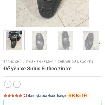
TRANG CHỦ
/
PHỤ KIỆN XE MÁY
/
GHẾ, YÊN XE & BỌC YÊN
Đế yên xe Sirius Fi theo zin xe
(
25
đánh giá của khách hàng)
Đã bán 584
5.00
25
trên 5
dựa trên