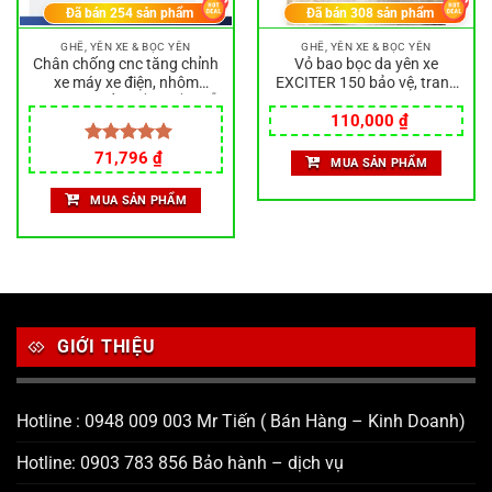
Đã bán
254
sản phẩm
Đã bán
308
sản phẩm
GHẾ, YÊN XE & BỌC YÊN
GHẾ, YÊN XE & BỌC YÊN
Chân chống cnc tăng chỉnh
Vỏ bao bọc da yên xe
xe máy xe điện, nhôm
EXCITER 150 bảo vệ, trang
nguyên khối, chắc chắn, dễ
trí xe máy siêu đẹp
lắp
110,000
₫
Giá
Giá
Được xếp
71,796
₫
MUA SẢN PHẨM
gốc
hiện
hạng
5.00
là:
tại
5 sao
MUA SẢN PHẨM
140,000 ₫.
là:
71,796 ₫.
GIỚI THIỆU
Hotline : 0948 009 003 Mr Tiến ( Bán Hàng – Kinh Doanh)
Hotline: 0903 783 856 Bảo hành – dịch vụ