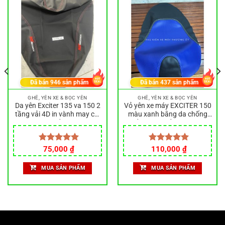
Đã bán
946
sản phẩm
Đã bán
437
sản phẩm
GHẾ, YÊN XE & BỌC YÊN
GHẾ, YÊN XE & BỌC YÊN
Da yên Exciter 135 va 150 2
Vỏ yên xe máy EXCITER 150
tầng vải 4D in vành may chỉ
màu xanh bằng da chống
đỏ
thấm nước, bảo vệ xe siêu
tốt
Được xếp
75,000
₫
Được xếp
110,000
₫
hạng
5.00
hạng
5.00
5 sao
5 sao
MUA SẢN PHẨM
MUA SẢN PHẨM