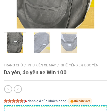
TRANG CHỦ
/
PHỤ KIỆN XE MÁY
/
GHẾ, YÊN XE & BỌC YÊN
Da yên, áo yên xe Win 100
(
6
đánh giá của khách hàng)
Đã bán 269
5.00
6
trên 5
dựa trên