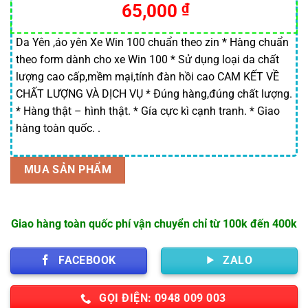
Giá
Giá
65,000
₫
đánh giá
gốc
hiện
là:
tại
Da Yên ,áo yên Xe Win 100 chuẩn theo zin * Hàng chuẩn
theo form dành cho xe Win 100 * Sử dụng loại da chất
75,000 ₫.
là:
lượng cao cấp,mềm mại,tính đàn hồi cao CAM KẾT VỀ
65,000 ₫.
CHẤT LƯỢNG VÀ DỊCH VỤ * Đúng hàng,đúng chất lượng.
* Hàng thật – hình thật. * Gía cực kì cạnh tranh. * Giao
hàng toàn quốc. .
MUA SẢN PHẨM
Giao hàng toàn quốc phí vận chuyển chỉ từ 100k đến 400k
FACEBOOK
ZALO
GỌI ĐIỆN: 0948 009 003