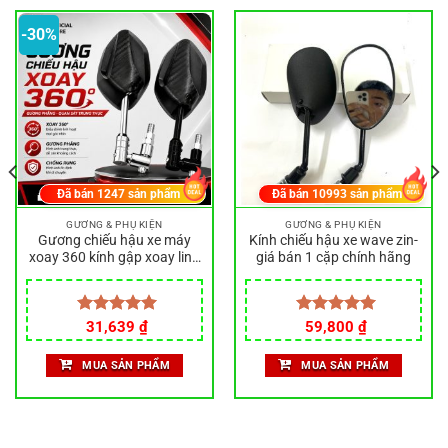
-30%
Đã bán
1247
sản phẩm
Đã bán
10993
sản phẩm
GƯƠNG & PHỤ KIỆN
GƯƠNG & PHỤ KIỆN
Gương chiếu hậu xe máy
Kính chiếu hậu xe wave zin-
xoay 360 kính gập xoay linh
giá bán 1 cặp chính hãng
hoạt cho xe AB Sirius Dream
Wave Vario ren 8-10mm
Giá
Giá
Được xếp
31,639
₫
Được xếp
59,800
₫
gốc
hiện
hạng
5.00
hạng
5.00
.
là:
tại
5 sao
5 sao
MUA SẢN PHẨM
MUA SẢN PHẨM
45,000 ₫.
là:
31,639 ₫.