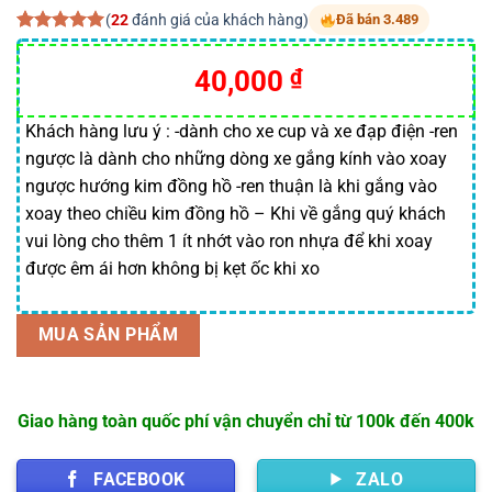
(
22
đánh giá của khách hàng)
Đã bán 3.489
5.00
22
trên 5
dựa trên
40,000
₫
đánh giá
Khách hàng lưu ý : -dành cho xe cup và xe đạp điện -ren
ngược là dành cho những dòng xe gắng kính vào xoay
ngược hướng kim đồng hồ -ren thuận là khi gắng vào
xoay theo chiều kim đồng hồ – Khi về gắng quý khách
vui lòng cho thêm 1 ít nhớt vào ron nhựa để khi xoay
được êm ái hơn không bị kẹt ốc khi xo
MUA SẢN PHẨM
Giao hàng toàn quốc phí vận chuyển chỉ từ 100k đến 400k
FACEBOOK
ZALO