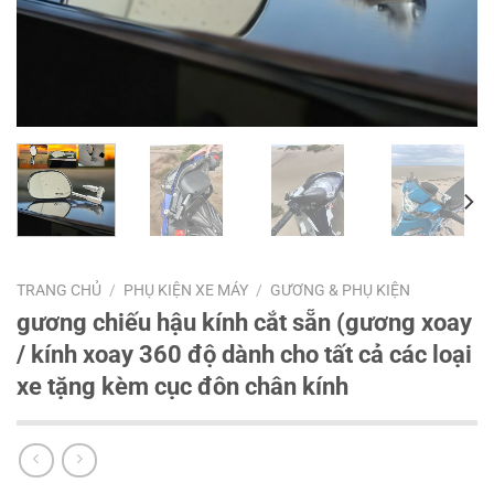
TRANG CHỦ
/
PHỤ KIỆN XE MÁY
/
GƯƠNG & PHỤ KIỆN
gương chiếu hậu kính cắt sẵn (gương xoay
/ kính xoay 360 độ dành cho tất cả các loại
xe tặng kèm cục đôn chân kính