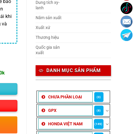
ể bảo
Dung tích xy-
lanh
ản
ái khi
Năm sản xuất
g và
Xuất xứ
Thương hiệu
Quốc gia sản
xuất
DANH MỤC SẢN PHẨM
00k
CHƯA PHẦN LOẠI
(0)
GPX
(8)
HONDA VIỆT NAM
(149)