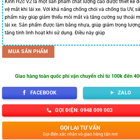
là:
tại
Kính H2c V2 là một sản phẩm chất lượng cao được thiết kế đ
vệ mắt khi lái xe. Với khả năng chống chói và chống tia UV, s
80,000 ₫.
là:
phẩm này giúp giảm thiểu mỏi mắt và tăng cường sự thoải m
75,900 ₫.
lái xe. Sản phẩm được làm bằng nhựa, giúp giảm trọng lượn
tăng tính linh hoạt khi sử dụng. Điều này giúp
MUA SẢN PHẨM
Giao hàng toàn quốc phí vận chuyển chỉ từ 100k đến 4
FACEBOOK
ZALO
GỌI ĐIỆN: 0948 009 003
GỌI LẠI TƯ VẤN
Gọi điện xác nhận và giao hàng tận nơi