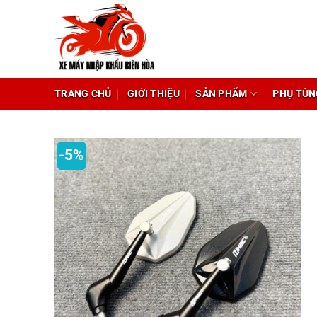
Chuyển
đến
nội
dung
TRANG CHỦ
GIỚI THIỆU
SẢN PHẨM
PHỤ TÙN
-5%