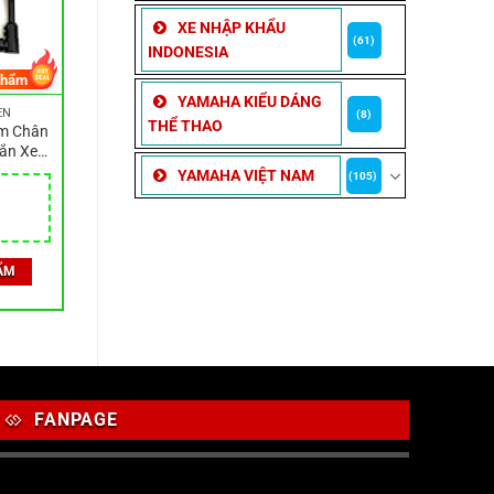
XE NHẬP KHẨU
(61)
INDONESIA
phẩm
YAMAHA KIỂU DÁNG
ỆN
(8)
THỂ THAO
èm Chân
Gắn Xe
 Dụng
YAMAHA VIỆT NAM
(105)
Mã ST2
ẨM
FANPAGE