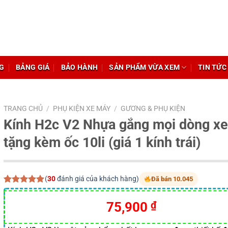
G
BẢNG GIÁ
BẢO HÀNH
SẢN PHẨM VỪA XEM
TIN TỨC
TRANG CHỦ
/
PHỤ KIỆN XE MÁY
/
GƯƠNG & PHỤ KIỆN
Kính H2c V2 Nhựa gắng mọi dòng xe
tặng kèm ốc 10li (giá 1 kính trái)
(
30
đánh giá của khách hàng)
Đã bán 10.045
5.00
30
trên 5
dựa trên
Giá
Giá
75,900
₫
đánh giá
gốc
hiện