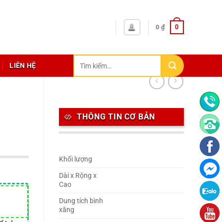
0
0
₫
Tìm
LIÊN HỆ
kiếm:
THÔNG TIN CƠ BẢN
Khối lượng
Dài x Rộng x
Cao
Dung tích bình
xăng