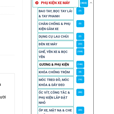
PHỤ KIỆN XE MÁY
(403)
BAO TAY, BỌC TAY LÁI
(7)
& TAY PHANH
CHÂN CHỐNG & PHỤ
(5)
KIỆN GẦM XE
DỤNG CỤ LAU CHÙI
(2)
ĐÈN XE MÁY
(22)
GHẾ, YÊN XE & BỌC
(104)
YÊN
GƯƠNG & PHỤ KIỆN
(146)
KHÓA CHỐNG TRỘM
(4)
MÓC TREO ĐỒ, MÓC
(16)
à
KHÓA & DÂY ĐEO
ỐC VÍT, CÔNG TẮC &
(30)
gười
PHỤ KIỆN LẮP ĐẶT
NHỎ
ỐP XE, MẶT NẠ & CHE
(39)