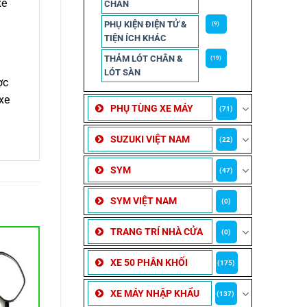
xe
CHẮN
PHỤ KIỆN ĐIỆN TỬ &
(9)
TIỆN ÍCH KHÁC
THẢM LÓT CHÂN &
(19)
LÓT SÀN
ợc
xe
PHỤ TÙNG XE MÁY
(71)
SUZUKI VIỆT NAM
(22)
SYM
(47)
SYM VIỆT NAM
(0)
TRANG TRÍ NHÀ CỬA
(0)
XE 50 PHÂN KHỐI
(175)
XE MÁY NHẬP KHẨU
(137)