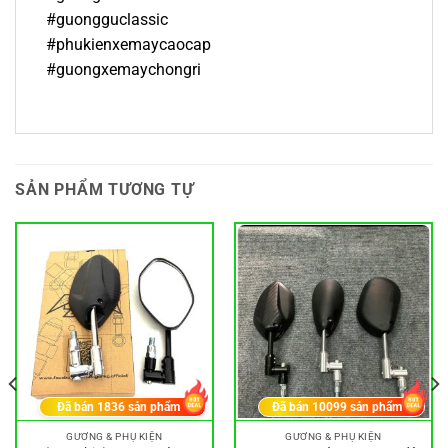
#guongguclassic
#phukienxemaycaocap
#guongxemaychongri
SẢN PHẨM TƯƠNG TỰ
Đã bán
1836
sản phẩm
Đã bán
10099
sản phẩm
GƯƠNG & PHỤ KIỆN
GƯƠNG & PHỤ KIỆN