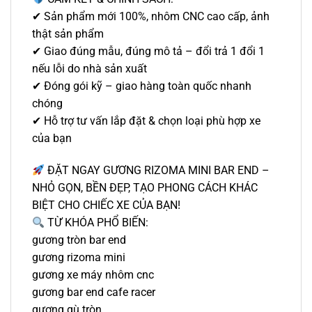
✔ Sản phẩm mới 100%, nhôm CNC cao cấp, ảnh
thật sản phẩm
✔ Giao đúng mẫu, đúng mô tả – đổi trả 1 đổi 1
nếu lỗi do nhà sản xuất
✔ Đóng gói kỹ – giao hàng toàn quốc nhanh
chóng
✔ Hỗ trợ tư vấn lắp đặt & chọn loại phù hợp xe
của bạn
ĐẶT NGAY GƯƠNG RIZOMA MINI BAR END –
NHỎ GỌN, BỀN ĐẸP, TẠO PHONG CÁCH KHÁC
BIỆT CHO CHIẾC XE CỦA BẠN!
TỪ KHÓA PHỔ BIẾN:
gương tròn bar end
gương rizoma mini
gương xe máy nhôm cnc
gương bar end cafe racer
gương gù tròn