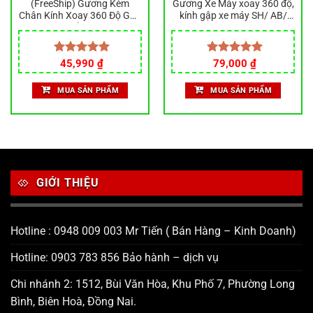
(FreeShip) Gương Kèm
Gương Xe Máy xoay 360 độ,
Chân Kính Xoay 360 Độ Gắn
kính gập xe máy SH/ AB/
Xe Máy mẩu AB Thông
Vario/ Winner/
Dụng Cho Nhiều Dòng Xe
Exciter/Wave/Vision…, kèm
Mã ST2
chân kính xoay
Được xếp
45,990
₫
Được xếp
79,000
₫
hạng
5.00
hạng
5.00
5 sao
5 sao
MUA SẢN PHẨM
MUA SẢN PHẨM
GIỚI THIỆU
Hotline : 0948 009 003 Mr Tiến ( Bán Hàng – Kinh Doanh)
Hotline: 0903 783 856 Bảo hành – dịch vụ
Chi nhánh 2: 1512, Bùi Văn Hòa, Khu Phố 7, Phường Long
Bình, Biên Hoà, Đồng Nai.