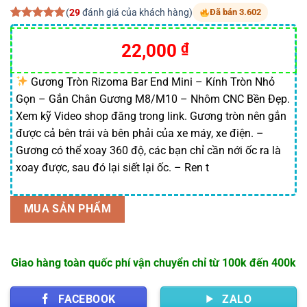
(
29
đánh giá của khách hàng)
Đã bán 3.602
5.00
29
trên 5
dựa trên
Giá
Giá
22,000
₫
đánh giá
gốc
hiện
là:
tại
Gương Tròn Rizoma Bar End Mini – Kính Tròn Nhỏ
Gọn – Gắn Chân Gương M8/M10 – Nhôm CNC Bền Đẹp.
29,000 ₫.
là:
Xem kỹ Video shop đăng trong link. Gương tròn nên gắn
22,000 ₫.
được cả bên trái và bên phải của xe máy, xe điện. –
Gương có thể xoay 360 độ, các bạn chỉ cần nới ốc ra là
xoay được, sau đó lại siết lại ốc. – Ren t
MUA SẢN PHẨM
Giao hàng toàn quốc phí vận chuyển chỉ từ 100k đến 400k
FACEBOOK
ZALO