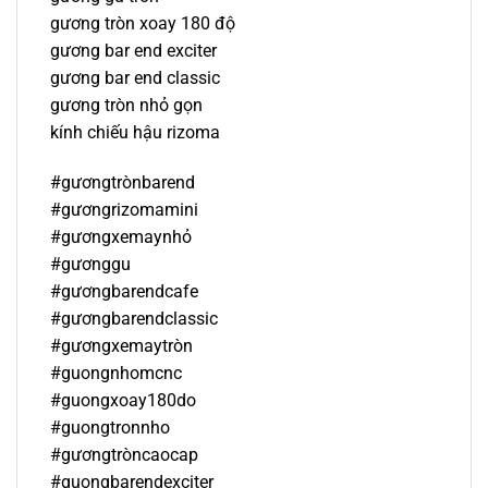
gương tròn xoay 180 độ
gương bar end exciter
gương bar end classic
gương tròn nhỏ gọn
kính chiếu hậu rizoma
#gươngtrònbarend
#gươngrizomamini
#gươngxemaynhỏ
#gươnggu
#gươngbarendcafe
#gươngbarendclassic
#gươngxemaytròn
#guongnhomcnc
#guongxoay180do
#guongtronnho
#gươngtròncaocap
#guongbarendexciter