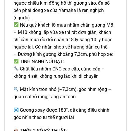
ngược chiều kim đồng hồ thì gương vào, đa số
bên phải dòng xe của Yamaha là ren nghịch
(ngược).
Nếu quý khách lỡ mua nhầm chân gương M8
– M10 không lắp vừa xe thì rất đơn giản, khách
chỉ cần mua ốc đổi chân từ 8 ly sang 10 ly hoặc
ngược lại. Cứ nhắn shop sẽ hướng dẫn cụ thể.
– Đường kính gương khoảng 7,3cm, phù hợp xe:
TÍNH NĂNG NỔI BẬT:
Chất liệu nhôm CNC cao cấp, cứng cáp –
không rỉ sét, không rung lắc khi di chuyển
Mặt kính tròn nhỏ (~7,3cm), góc nhìn rộng –
quan sát rõ ràng, tăng an toàn
Gương xoay được 180°, dễ dàng điều chỉnh
góc nhìn theo tư thế người lái
THÔNG SỐ KỸ THUẬT: