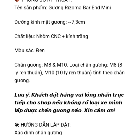
Tên sản phẩm: Gương Rizoma Bar End Mini
Đường kính mặt gương: ~7,3cm
Chất liệu: Nhôm CNC + kính trắng
Màu sắc: Đen
Chân gương: M8 & M10. Loại chân gương: M8 (8
ly ren thuận), M10 (10 ly ren thuận) tính theo chân
gương.
𝙇𝙪̛𝙪 𝙮́: 𝙆𝙝𝙖́𝙘𝙝 𝙙𝙖̣̆𝙩 𝙝𝙖̀𝙣𝙜 𝙫𝙪𝙞 𝙡𝙤̀𝙣𝙜 𝙣𝙝𝙖̆́𝙣 𝙩𝙧𝙪̛̣𝙘
𝙩𝙞𝙚̂́𝙥 𝙘𝙝𝙤 𝙨𝙝𝙤𝙥 𝙣𝙚̂́𝙪 𝙠𝙝𝙤̂𝙣𝙜 𝙧𝙤̃ 𝙡𝙤𝙖̣𝙞 𝙭𝙚 𝙢𝙞̀𝙣𝙝
𝙡𝙖̆́𝙥 𝙙𝙪̛𝙤̛̣𝙘 𝙘𝙝𝙖̂𝙣 𝙜𝙪̛𝙤̛𝙣𝙜 𝙣𝙖̀𝙤. 𝙓𝙞𝙣 𝙘𝙖̉𝙢 𝙤̛𝙣!
🛠 HƯỚNG DẪN LẮP ĐẶT:
Xác định chân gương